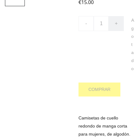
€15.00
A
-
+
g
o
t
a
d
o
COMPRAR
Camisetas de cuello
redondo de manga corta
para mujeres, de algodón.