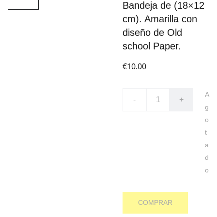
Bandeja de (18×12
cm). Amarilla con
diseño de Old
school Paper.
€10.00
A
-
+
g
o
t
a
d
o
COMPRAR